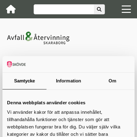
Avfall & Återvinning Skaraborg
Återvinningscentraler
Regelverk för återvinningskort
Regelverk för återvinningskort
Samtycke
Information
Om
Regler för återvinningskort
Företag och verksamheter som har för avsikt att lämna avfall
Denna webbplats använder cookies
vid Avfall & Återvinning Skaraborgs återvinningscentraler i
Krusegården (Essunga), Forshalls ÅVC (Grästorp), Götene, Hjo,
Vi använder kakor för att anpassa innehållet,
Karlsborg, Bångahagen (Mariestad), Odenslund (Gullspång)
tillhandahålla funktioner och tjänster som gör att
och Borreboda (Töreboda) ska betala för besöket enligt
gällande taxa.
webbplatsen fungerar bra för dig. Du väljer själv vilka
kategorier av kakor du tillåter och vi sätter bara
Regler för återvinningskort samt taxa hittar ni i respektive