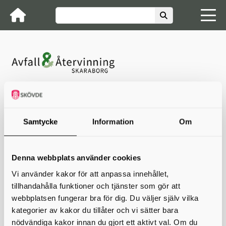
Avfall & Återvinning Skaraborg
Om A&ÅS
Upphandlingar
Upphandlingar
Samtycke
Information
Om
Här publicerar vi fortlöpande direktupphandlingar
med ett uppskattat värde på minst 100 000 kr.
Denna webbplats använder cookies
Uppgift om kontaktperson anges nedan vid aktuell
Vi använder kakor för att anpassa innehållet,
upphandling.
tillhandahålla funktioner och tjänster som gör att
Våra större upphandlingar ombesörjs
webbplatsen fungerar bra för dig. Du väljer själv vilka
av
upphandlingsenheten på Skövde kommun.
kategorier av kakor du tillåter och vi sätter bara
nödvändiga kakor innan du gjort ett aktivt val. Om du