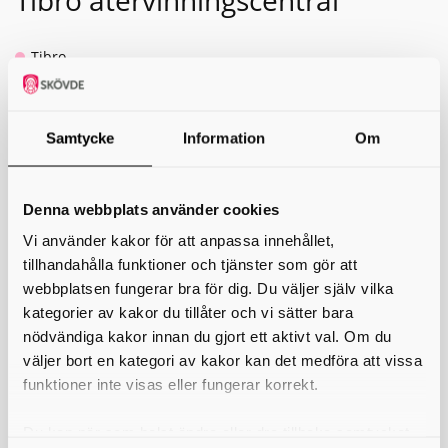
Tibro återvinningscentral
Tibro
Återvinningscentralen drivs av XR miljöhantering och
finns på Rydsgatan 9.
Samtycke
Information
Om
Öppettider
Måndag-fredag 7-16
Tisdag 16-19
Denna webbplats använder cookies
Lördag 9-12
Vi använder kakor för att anpassa innehållet,
tillhandahålla funktioner och tjänster som gör att
Återvinningscentralen är stängd alla aftnar och helgdagar,
webbplatsen fungerar bra för dig. Du väljer själv vilka
förutom trettondagsafton och valborgsmässoafton.
kategorier av kakor du tillåter och vi sätter bara
Vi tar inte emot osorterat avfall
nödvändiga kakor innan du gjort ett aktivt val. Om du
väljer bort en kategori av kakor kan det medföra att vissa
Allt avfall som du lämnar ska sorteras och lämnas löst i
funktioner inte visas eller fungerar korrekt.
respektive avfallsbehållare.
Undantaget är lättflyktigt material som till exempel sågspån,
Du kan när som helst ändra eller dra tillbaka samtycket
damm, aska eller invasiva växter. Prata med personalen om