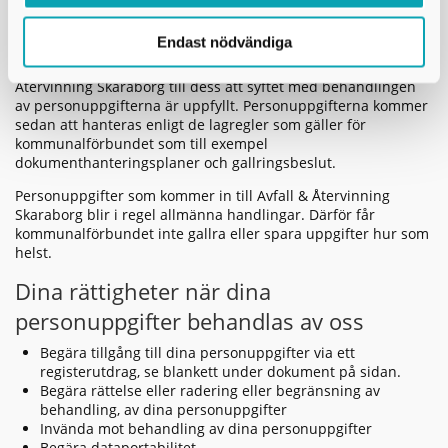
Hur länge sparas dina personuppgifter?
Endast nödvändiga
Dina personuppgifter kommer att behandlas av Avfall &
Återvinning Skaraborg till dess att syftet med behandlingen
av personuppgifterna är uppfyllt. Personuppgifterna kommer
sedan att hanteras enligt de lagregler som gäller för
kommunalförbundet som till exempel
dokumenthanteringsplaner och gallringsbeslut.
Personuppgifter som kommer in till Avfall & Återvinning
Skaraborg blir i regel allmänna handlingar. Därför får
kommunalförbundet inte gallra eller spara uppgifter hur som
helst.
Dina rättigheter när dina
personuppgifter behandlas av oss
Begära tillgång till dina personuppgifter via ett
registerutdrag, se blankett under dokument på sidan.
Begära rättelse eller radering eller begränsning av
behandling, av dina personuppgifter
Invända mot behandling av dina personuppgifter
Begära dataportabilitet