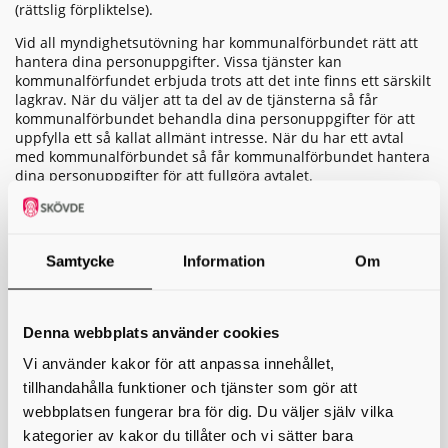
(rättslig förpliktelse).
Vid all myndighetsutövning har kommunalförbundet rätt att
hantera dina personuppgifter. Vissa tjänster kan
kommunalförfundet erbjuda trots att det inte finns ett särskilt
lagkrav. När du väljer att ta del av de tjänsterna så får
kommunalförbundet behandla dina personuppgifter för att
uppfylla ett så kallat allmänt intresse. När du har ett avtal
med kommunalförbundet så får kommunalförbundet hantera
dina personuppgifter för att fullgöra avtalet.
Någon av dessa grunder måste föreligga
om vi ska hantera dina personuppgifter.
Samtycke
Information
Om
Den registrerade har lämnat sitt samtycke till att dennes
personuppgifter behandlas för ett eller flera specifika
ändamål.
Behandlingen är nödvändig för att fullgöra ett avtal i vilket
Denna webbplats använder cookies
den registrerade är part eller för att vidta åtgärder på
Vi använder kakor för att anpassa innehållet,
begäran av den registrerade innan ett sådant avtal ingås.
tillhandahålla funktioner och tjänster som gör att
Behandlingen är nödvändig för att fullgöra en rättslig
förpliktelse som åvilar den personuppgiftsansvarige.
webbplatsen fungerar bra för dig. Du väljer själv vilka
Behandlingen är nödvändig för att skydda intressen som
kategorier av kakor du tillåter och vi sätter bara
är av grundläggande betydelse för den registrerade eller