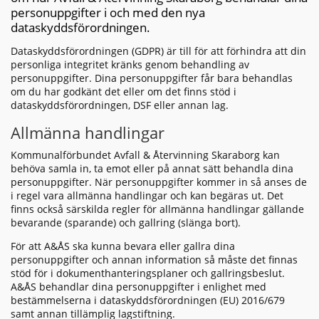
personuppgifter i och med den nya
dataskyddsförordningen.
Dataskyddsförordningen (GDPR) är till för att förhindra att din
personliga integritet kränks genom behandling av
personuppgifter. Dina personuppgifter får bara behandlas
om du har godkänt det eller om det finns stöd i
dataskyddsförordningen, DSF eller annan lag.
Allmänna handlingar
Kommunalförbundet Avfall & Återvinning Skaraborg kan
behöva samla in, ta emot eller på annat sätt behandla dina
personuppgifter. När personuppgifter kommer in så anses de
i regel vara allmänna handlingar och kan begäras ut. Det
finns också särskilda regler för allmänna handlingar gällande
bevarande (sparande) och gallring (slänga bort).
För att A&ÅS ska kunna bevara eller gallra dina
personuppgifter och annan information så måste det finnas
stöd för i dokumenthanteringsplaner och gallringsbeslut.
A&ÅS behandlar dina personuppgifter i enlighet med
bestämmelserna i dataskyddsförordningen (EU) 2016/679
samt annan tillämplig lagstiftning.