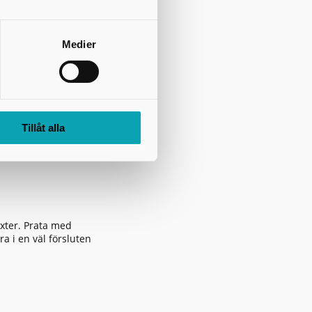
Medier
Tillåt alla
alborgsmässoafton.
äxter. Prata med
a i en väl försluten