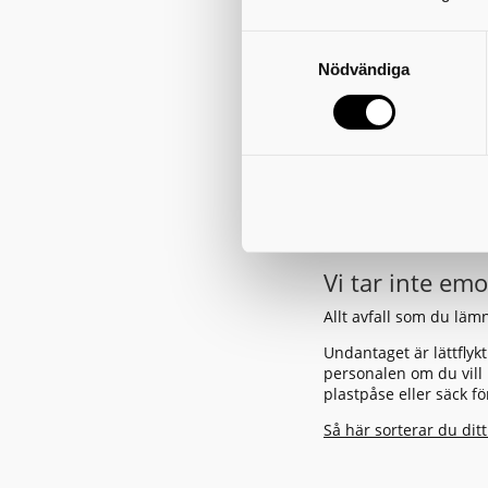
Öppettider
Tisdag, torsdag 14
Första lördagen v
Nödvändiga
Kontaktuppgif
Telefonnummer: 0
E-post:
falevi@avfa
Adress: Sörby Kors
Återvinningsstationen
Vi tar inte emo
Allt avfall som du läm
Undantaget är lättflyk
personalen om du vill 
plastpåse eller säck f
Så här sorterar du ditt