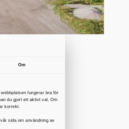
Om
 strax öster om Floby
g hänvisas till
t webbplatsen fungerar bra för
 ska sluttäckas.
nan du gjort ett aktivt val. Om
ar korrekt.
scentral med grönt
pettider (efter det att
på vår sida om användning av