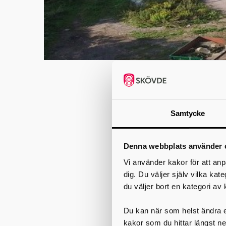
Floby återv
Samtycke
Falköping
Återvinningscentrale
utmed väg 181. Åter
Denna webbplats använder 
privata aktörer.
Vi använder kakor för att anp
Flytten beror på att d
dig. Du väljer själv vilka kat
du väljer bort en kategori av 
I samband med sluttäc
kort. Grönt kort inneb
man har gått en utbild
Du kan när som helst ändra el
kakor som du hittar längst ne