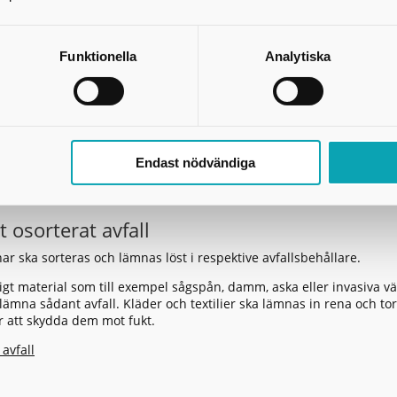
-18
arje månad 9-12
Funktionella
Analytiska
ter
515-88 52 20
llskaraborg.se
gården 1, 521 56 Floby
Endast nödvändiga
 är stängd alla aftnar och helgdagar, utom trettondagsafton och V
t osorterat avfall
nar ska sorteras och lämnas löst i respektive avfallsbehållare.
tigt material som till exempel sågspån, damm, aska eller invasiva v
lämna sådant avfall. Kläder och textilier ska lämnas in rena och torr
ör att skydda dem mot fukt.
 avfall