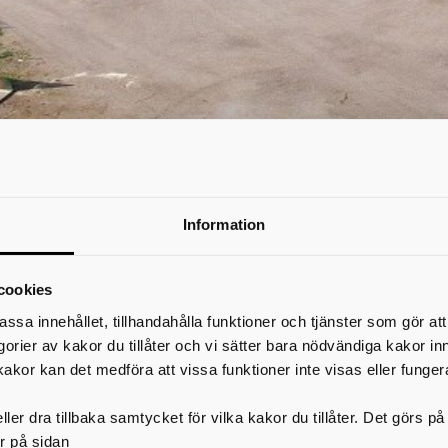
inningscentral, Falköping
Information
n är tillfälligt flyttad till en ny plats: Sörby Korsgården 1,
vinningscentralen är endast till för privatpersoner. Företa
cookies
assa innehållet, tillhandahålla funktioner och tjänster som gör at
en ordinarie återvinningsstationen ligger på en tidigare deponi som
egorier av kakor du tillåter och vi sätter bara nödvändiga kakor in
kakor kan det medföra att vissa funktioner inte visas eller funger
kningen görs också området i ordning för en framtida återvinning
är att kunden kan besöka återvinningscentralen utanför ordinarie öp
ning).
ler dra tillbaka samtycket för vilka kakor du tillåter. Det görs 
r på sidan