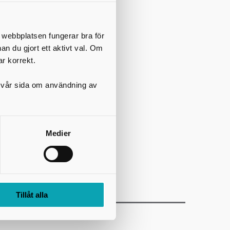
all
t webbplatsen fungerar bra för
rev om
nan du gjort ett aktivt val. Om
ar korrekt.
på vår sida om användning av
ost
Medier
Tillåt alla