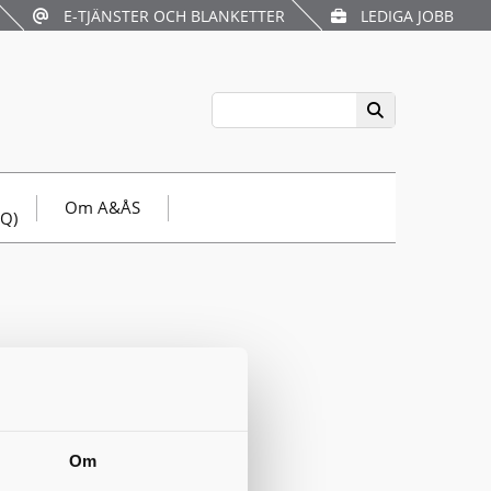
E-TJÄNSTER OCH BLANKETTER
LEDIGA JOBB
Om A&ÅS
AQ)
vs att
kningar,
as.
Om