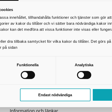
Så här anmäler du att du komposterar matavf
cookies
assa innehållet, tillhandahålla funktioner och tjänster som gör at
Jag har redan varmkompost, varför får jag b
egorier av kakor du tillåter och vi sätter bara nödvändiga kakor in
kakor kan det medföra att vissa funktioner inte visas eller funger
matavfallskärl?
ler dra tillbaka samtycket för vilka kakor du tillåter. Det görs 
Tömning av restavfallkärlet när du har komp
r på sidan
Ändra ditt abonnemang
Funktionella
Analytiska
Kostar det att anmäla kompost?
Skriv ut
Endast nödvändiga
Information och länkar