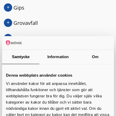
Gips
Grovavfall
Grovplast
Gödsel
Samtycke
Information
Om
Invasiva växter
Denna webbplats använder cookies
Isoleringsmaterial av mineralull
Vi använder kakor för att anpassa innehållet,
tillhandahålla funktioner och tjänster som gör att
webbplatsen fungerar bra för dig. Du väljer själv vilka
Jord
kategorier av kakor du tillåter och vi sätter bara
nödvändiga kakor innan du gjort ett aktivt val. Om du
Kylar och frysar
väljer bort en kategori av kakor kan det medföra att vissa