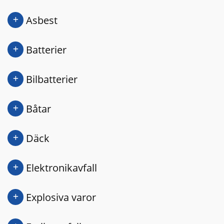
Asbest
Batterier
Bilbatterier
Båtar
Däck
Elektronikavfall
Explosiva varor