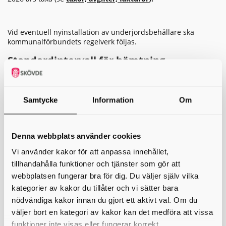
Vid eventuell nyinstallation av underjordsbehållare ska
kommunalförbundets regelverk följas.
Standardintervall för hämtning
Hämtning från
Behållartyper
Hämtningsintervall
kärl
Kärl av storlek:
Varannan vecka
Samtycke
Information
Om
Förpackningar
140 liter, 190 liter, 240
alterantivt var 4:e
av plast
liter, 370 liter
vecka
Kärl av storlek:
Varannan vecka
Förpackningar
Denna webbplats använder cookies
140 liter, 190 liter, 240
alterantivt var 4:e
av kartong
liter, 370 liter, 660 liter
vecka
Vi använder kakor för att anpassa innehållet,
Kärl av storlek:
tillhandahålla funktioner och tjänster som gör att
Förpackningar
140 liter, 190 liter, 240
Var 4:e vecka
av metall
webbplatsen fungerar bra för dig. Du väljer själv vilka
liter, 370 liter
kategorier av kakor du tillåter och vi sätter bara
Förpackningar
Kärl av storlek: 140
Var 4:e vecka
av ofärgat glas
liter
nödvändiga kakor innan du gjort ett aktivt val. Om du
Förpackningar
Kärl av storlek: 140
väljer bort en kategori av kakor kan det medföra att vissa
Var 4:e vecka
av färgat glas
liter
funktioner inte visas eller fungerar korrekt.