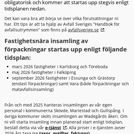
obligatorisk och kommer att startas upp stegvis enligt
tidsplanen nedan.
Det kan vara bra att börja se över vilka förutsättningar ni
har. Ett tips är att ta hjälp av Avfall Sveriges ”Handbok för
avfallsutrymmen” som finns på
avfallsverige.se
.
Fastighetsnära insamling av
förpackningar startas upp enligt
följande
tidsplan:
mars 2026 fastigheter i Karlsborg och Töreboda
maj 2026 fastigheter i Falköping
september 2026 fastigheter i Essunga och Grästorp
(endast förpackningar) samt Vara (både förpackningar och
matavfallsinsamling)
Från och med 2025 hanteras insamlingen av vår egen
personal i kommunerna Skövde, Mariestad och Gullspång. I
övriga kommuner sköts insamlingen av Wadegårds åkeri. Om
ni vill starta insamling innan planerad start enligt tidsplan,
beställ detta via vår
e-tjänst
.
Alla priser i e-tjänsten avser
2026 års taxa (se
taxor, avgifter, fakturor
).