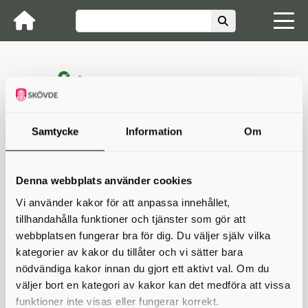
Samtycke
Information
Om
Avfall & Återvinning Skaraborg
Matavfall, sortering, förpa...
Insamlingsplatser
(återvinn...
Förpackningsinsamling ÅVS (...
Hitta insamlingsplats
Hitta insamlingsplats
Denna webbplats använder cookies
Vi använder kakor för att anpassa innehållet,
Du kan söka efter din närmaste insamlingsplats
tillhandahålla funktioner och tjänster som gör att
(återvinningsstation) på sidan för
felanmälan
webbplatsen fungerar bra för dig. Du väljer själv vilka
Skriv ut
Senast uppdaterad : 2024-11-15
kategorier av kakor du tillåter och vi sätter bara
nödvändiga kakor innan du gjort ett aktivt val. Om du
väljer bort en kategori av kakor kan det medföra att vissa
funktioner inte visas eller fungerar korrekt.