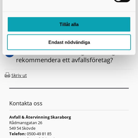
Gäller de nya reglerna även restauranger
och kaféer?
Tillåt alla
Vad händer om vi inte tecknar avtal
innan ni hämtar våra kärl?
Endast nödvändiga
Kan Avfall & Återvinning Skaraborg
rekommendera ett avfallsföretag?
Skriv ut
Kontakta oss
Avfall & Återvinning Skaraborg
Rådmansgatan 26
549 54 Skövde
Telefon:
0500-49 81 85