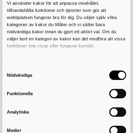
Vi använder kakor för att anpassa innehållet,
Från och med den 1 juli 2026 har verksamheter möjlighet att
tillhandahålla funktioner och tjänster som gör att
ansöka om dispens hos länsstyrelsen för att undantas från
webbplatsen fungerar bra för dig. Du väljer själv vilka
det kommunala insamlingsansvaret. Enligt miljöbalken (15
kap. 21 §) kan dispens inte ges för avfall som producerats av
kategorier av kakor du tillåter och vi sätter bara
hushåll.
nödvändiga kakor innan du gjort ett aktivt val. Om du
väljer bort en kategori av kakor kan det medföra att vissa
Om dispens beviljas upphör Avfall & Återvinning Skaraborgs
insamling först när en kopia av beslutet har skickats till oss.
funktioner inte visas eller fungerar korrekt.
Läs mer om reformen
Du kan när som helst ändra eller dra tillbaka samtycket
Proposition 2025/26:108 – Reformering av
för vilka kakor du tillåter. Det görs på vår sida om
avfallslagstiftningen för ökad materialåtervinning
användning av kakor som du hittar längst ner på sidan
Nödvändiga
(riksdagen.se)
Näringslivet får ökat ansvar i regeringens
avfallsproposition – pressmeddelande
Funktionella
(regeringen.se)
Vem gör vad i avfallshanteringen
(Naturvårdsverket)
Analytiska
Frågor och svar
Medier