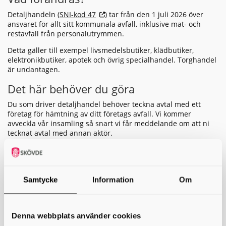
Detaljhandeln (
SNI-kod 47
) tar från den 1 juli 2026 över
ansvaret för allt sitt kommunala avfall, inklusive mat- och
restavfall från personalutrymmen.
Detta gäller till exempel livsmedelsbutiker, klädbutiker,
elektronikbutiker, apotek och övrig specialhandel. Torghandel
är undantagen.
Det här behöver du göra
Du som driver detaljhandel behöver teckna avtal med ett
företag för hämtning av ditt företags avfall. Vi kommer
avveckla vår insamling så snart vi får meddelande om att ni
tecknat avtal med annan aktör.
Om ni delar kärl med andra
verksamheter
Samtycke
Information
Om
Om avfall från detaljhandeln blandas med avfall från
bostäder eller verksamheter vars avfall kommunen
fortfarande har ansvar för (till exempel restauranger), räknas
allt avfall som kommunalt avfall. Då fortsätter Avfall &
Denna webbplats använder cookies
Återvinning Skaraborg att hämta avfallet.