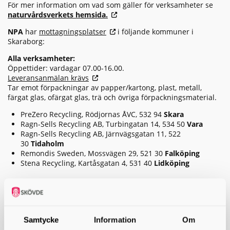
För mer information om vad som gäller för verksamheter se
naturvårdsverkets hemsida.
NPA
har
mottagningsplatser
i följande kommuner i
Skaraborg:
Alla verksamheter:
Öppettider: vardagar 07.00-16.00.
Leveransanmälan krävs
Tar emot förpackningar av papper/kartong, plast, metall,
färgat glas, ofärgat glas, trä och övriga förpackningsmaterial.
PreZero Recycling, Rödjornas ÅVC, 532 94
Skara
Ragn-Sells Recycling AB, Turbingatan 14, 534 50
Vara
Ragn-Sells Recycling AB, Järnvägsgatan 11, 522
30
Tidaholm
Remondis Sweden, Mossvägen 29, 521 30
Falköping
Stena Recycling, Kartåsgatan 4, 531 40
Lidköping
Endast för mindre fordon, som skåpbilar, personbilar eller
personbilar med släp:
Ingen leveransanmälan krävs.
Tar emot förpackningar av papper/kartong, plast, metall,
Samtycke
Information
Om
färgat glas, ofärgat glas, trä, textil, keramik och övriga