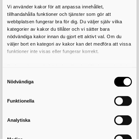
stämma bättre överens med öppettiderna på andra
Vi använder kakor för att anpassa innehållet,
återvinningscentraler inom Avfall & Återvinning Skaraborg.
tillhandahålla funktioner och tjänster som gör att
Nya öppettider från och med 1 juni:
webbplatsen fungerar bra för dig. Du väljer själv vilka
Måndag 7–16
kategorier av kakor du tillåter och vi sätter bara
Tisdag 7–19
nödvändiga kakor innan du gjort ett aktivt val. Om du
Onsdag 7–16
väljer bort en kategori av kakor kan det medföra att vissa
Torsdag 7–19
Fredag 7–16
funktioner inte visas eller fungerar korrekt.
Lördag 8–14
Du kan när som helst ändra eller dra tillbaka samtycket
Välkommen att lämna ditt sorterade avfall.
för vilka kakor du tillåter. Det görs på vår sida om
användning av kakor som du hittar längst ner på sidan
Nödvändiga
Skriv ut
Funktionella
Kontakta oss
Analytiska
Avfall & Återvinning Skaraborg
Rådmansgatan 26
549 54 Skövde