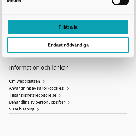
Medier
Telefon:
0500-49 81 85
E-post:
info@avfallskaraborg.se
Telefontid kundtjänst:
Måndag - fredag 8 till 16.
Sommartider telefon:
vecka 25-33, lunchstängt kl. 12-13
Organisationsnummer:
222000-1206
Tillåt alla
Endast nödvändiga
Information och länkar
Om webbplatsen
Användning av kakor (cookies)
Tillgänglighetsredogörelse
Behandling av personuppgifter
Visselblåsning