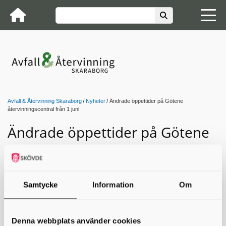
Avfall & Återvinning Skaraborg
Nyheter
Ändrade öppettider på Götene
återvinningscentral från 1 juni
Ändrade öppettider på Götene
återvinningscentral från 1 juni
Från och med den 1 juni 2025 får Götene
återvinningscentral nya öppettider.
Samtycke
Information
Om
Förändringen innebär att anläggningen håller öppet två
timmar mer per vecka, och att tiderna anpassas både efter
hur många som besöker centralen under veckan och för att
Denna webbplats använder cookies