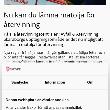
Nu kan du lämna matolja för
återvinning
På alla återvinningscentraler i Avfall & Återvinning
Skaraborgs upptagningsområde är det nu möjligt att
lämna in matolja för återvinning.
Nya regler från 1 januari i år gör gällande att ätliga fetter och
oljor inte får läggas i restavfallet utan i stället ska sorteras
som matavfall eller lämnas in på återvinningscentralen. Det
är inte heller tillåtet att hälla ut fettresterna i avloppet.
- Olja och matfett ska inte spolas ner direkt i avloppet. Även
om fettet är flytande när det spolas ner så är det stor risk att
Samtycke
Information
Om
det stelnar och fastnar i ledningar och pumpstationer på
vägen till reningsverket. Stopp som orsakas av fett är onödiga
och kostsamma, både hemma och i det kommunala
ledningsnätet. Som fastighetsägare ansvarar du också för att
Denna webbplats använder cookies
avloppet används på rätt sätt.
Vi använder kakor för att anpassa innehållet,