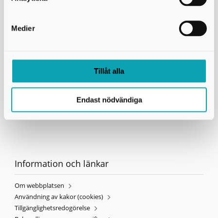
Kontakta oss
Medier
Avfall & Återvinning Skaraborg
Rådmansgatan 26
549 54 Skövde
Telefon:
0500-49 81 85
E-post:
info@avfallskaraborg.se
Tillåt alla
Telefontid kundtjänst:
Måndag - fredag 8 till 16.
Sommartider telefon:
vecka 25-33, lunchstängt kl. 12-13
Organisationsnummer:
222000-1206
Endast nödvändiga
Information och länkar
Om webbplatsen
Användning av kakor (cookies)
Tillgänglighetsredogörelse