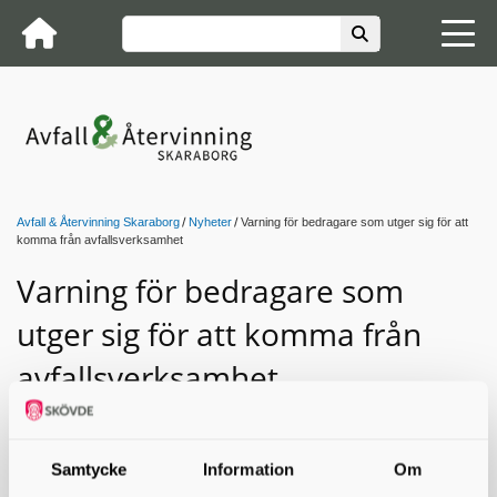
Avfall & Återvinning Skaraborg
Nyheter
Varning för bedragare som utger sig för att
komma från avfallsverksamhet
Varning för bedragare som
utger sig för att komma från
avfallsverksamhet
Avfall & Återvinning Skaraborg vill informera om
bedrägeriförsök som förekommit på andra håll i
landet där personer utger sig för att representera
Samtycke
Information
Om
kommunens avfallsverksamhet.