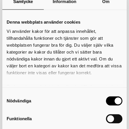
Några av de föreslagna förändringarna
Samtycke
Information
Om
Kravet på utsortering av matavfall förtydligas.
Förpackningar ska samlas in fastighetsnära.
Nya regler och begrepp införs, bland annat för
Denna webbplats använder cookies
skrymmande avfall och hämtning.
Vi använder kakor för att anpassa innehållet,
Bestämmelserna för enskilda avlopp uppdateras för att
möjliggöra moderna arbetsmiljölösningar.
tillhandahålla funktioner och tjänster som gör att
Uppdaterade bestämmelser för eldning av
webbplatsen fungerar bra för dig. Du väljer själv vilka
trädgårdsavfall.
kategorier av kakor du tillåter och vi sätter bara
Möjligheten att dela abonnemang och få vissa undantag
nödvändiga kakor innan du gjort ett aktivt val. Om du
förtydligas.
väljer bort en kategori av kakor kan det medföra att vissa
Ta del av förslaget
funktioner inte visas eller fungerar korrekt.
Förslaget till avfallsföreskrifter finns tillgängligt på A&ÅS
Du kan när som helst ändra eller dra tillbaka samtycket
digitala anslagstavla:
för vilka kakor du tillåter. Det görs på vår sida om
avfallskaraborg.se/anslagstavla
användning av kakor som du hittar längst ner på sidan
Nödvändiga
Förslaget kommer även att anslås på medlemskommunernas
digitala anslagstavlor.
Funktionella
Lämna dina synpunkter