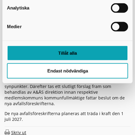
Utställningstiden pågår till och med den 30 september 2026.
Analytiska
Under denna period kan du ta del av förslaget och lämna
synpunkter.
Synpunkter skickas skriftligen till:
Medier
info@avfallskaraborg.se
eller
Tillåt alla
Avfall & Återvinning Skaraborg
541 83 Skövde
Vad händer sedan?
Endast nödvändiga
Efter utställningstiden sammanställs och utvärderas inkomna
synpunkter. Därefter tas ett slutligt förslag fram som
behandlas av A&ÅS direktion innan respektive
medlemskommuns kommunfullmäktige fattar beslut om de
nya avfallsföreskrifterna.
De nya avfallsföreskrifterna planeras att träda i kraft den 1
juli 2027.
Skriv ut