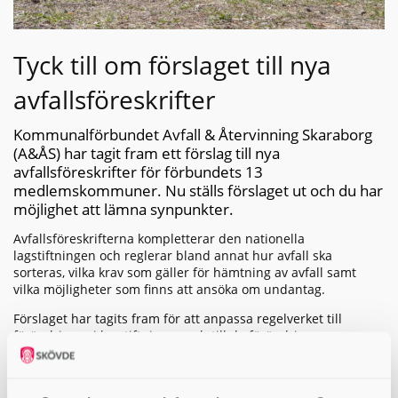
Tyck till om förslaget till nya
avfallsföreskrifter
Kommunalförbundet Avfall & Återvinning Skaraborg
(A&ÅS) har tagit fram ett förslag till nya
avfallsföreskrifter för förbundets 13
medlemskommuner. Nu ställs förslaget ut och du har
möjlighet att lämna synpunkter.
Avfallsföreskrifterna kompletterar den nationella
lagstiftningen och reglerar bland annat hur avfall ska
sorteras, vilka krav som gäller för hämtning av avfall samt
vilka möjligheter som finns att ansöka om undantag.
Förslaget har tagits fram för att anpassa regelverket till
förändringar i lagstiftningen och till de förändringar som
skett inom den kommunala avfallshanteringen under de
senaste åren.