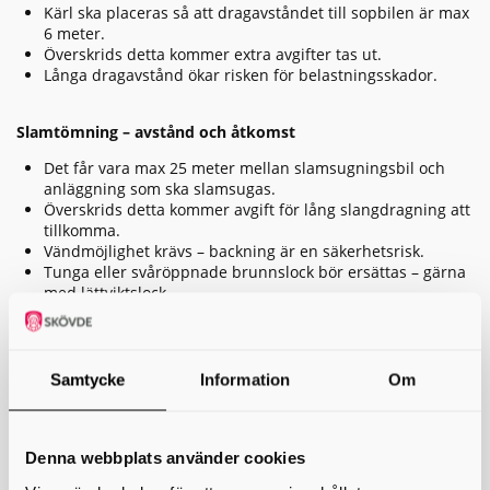
Kärl ska placeras så att dragavståndet till sopbilen är max
6 meter.
Överskrids detta kommer extra avgifter tas ut.
Långa dragavstånd ökar risken för belastningsskador.
Slamtömning – avstånd och åtkomst
Det får vara max 25 meter mellan slamsugningsbil och
anläggning som ska slamsugas.
Överskrids detta kommer avgift för lång slangdragning att
tillkomma.
Vändmöjlighet krävs – backning är en säkerhetsrisk.
Tunga eller svåröppnade brunnslock bör ersättas – gärna
med lättviktslock.
Ladda ner våra riktlinjer för enskilda avlopp (PDF)
Samtycke
Information
Om
Vad kan du som kund göra?
För att underlätta sophämtning:
Denna webbplats använder cookies
Håll dragavståndet mellan kärl och sopbil under 6 meter.
Placera kärlen på jämnt, hårdgjort underlag – gärna asfalt,