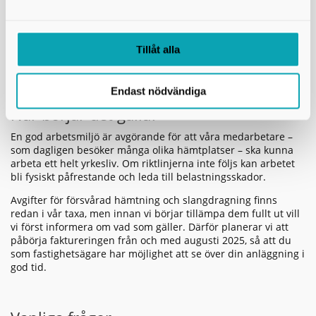
Rensa bort sly, grenar och annat som skymmer vägen till
brunnen.
Ordna vändmöjlighet för slambilen – backning innebär
risker för både chaufför och omgivning.
Tillåt alla
Säkerställ att vägen håller för hämtnings- och
tömningsfordon. En slambil kan väga uppemot 26 ton.
Endast nödvändiga
När börjar det gälla?
En god arbetsmiljö är avgörande för att våra medarbetare –
som dagligen besöker många olika hämtplatser – ska kunna
arbeta ett helt yrkesliv. Om riktlinjerna inte följs kan arbetet
bli fysiskt påfrestande och leda till belastningsskador.
Avgifter för försvårad hämtning och slangdragning finns
redan i vår taxa, men innan vi börjar tillämpa dem fullt ut vill
vi först informera om vad som gäller. Därför planerar vi att
påbörja faktureringen från och med augusti 2025, så att du
som fastighetsägare har möjlighet att se över din anläggning i
god tid.