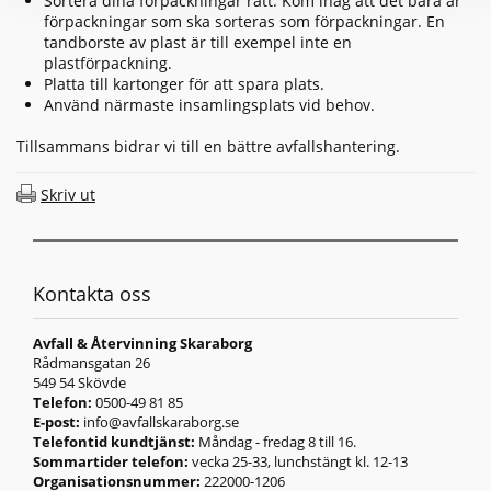
Sortera dina förpackningar rätt. Kom ihåg att det bara är
förpackningar som ska sorteras som förpackningar. En
tandborste av plast är till exempel inte en
plastförpackning.
Platta till kartonger för att spara plats.
Använd närmaste insamlingsplats vid behov.
Tillsammans bidrar vi till en bättre avfallshantering.
Skriv ut
Kontakta oss
Avfall & Återvinning Skaraborg
Rådmansgatan 26
549 54 Skövde
Telefon:
0500-49 81 85
E-post:
info@avfallskaraborg.se
Telefontid kundtjänst:
Måndag - fredag 8 till 16.
Sommartider telefon:
vecka 25-33, lunchstängt kl. 12-13
Organisationsnummer:
222000-1206