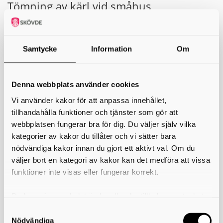
Tömning av kärl vid småhus
Se vad som gäller i din kommun:
Hjo, Karlsborg, Tibro och Töreboda
Samtycke
Information
Om
Ingen ändring – sophämtning sker som vanligt.
Gullspång, Mariestad och Skövde
Denna webbplats använder cookies
För dig som har ordinarie tömning fredag den 19 juni:
Vi använder kakor för att anpassa innehållet,
Ställ ut kärlen senast kl. 06.00 på torsdag den 18 juni.
tillhandahålla funktioner och tjänster som gör att
Låt kärlen stå kvar tills de blivit tömda.
webbplatsen fungerar bra för dig. Du väljer själv vilka
Essunga, Falköping, Grästorp, Götene, Skara
kategorier av kakor du tillåter och vi sätter bara
och Vara
nödvändiga kakor innan du gjort ett aktivt val. Om du
väljer bort en kategori av kakor kan det medföra att vissa
Om du har ordinarie tömning
tisdag–fredag
under
funktioner inte visas eller fungerar korrekt.
midsommarveckan kan din sophämtning ske tidigare än
vanligt. Ställ därför fram kärlen en dag tidigare än ordinarie
tömningsdag och låt dem stå kvar tills de blivit tömda.
Du kan när som helst ändra eller dra tillbaka samtycket
för vilka kakor du tillåter. Det görs på vår sida om
Tömning av förpackningar i
användning av kakor som du hittar längst ner på sidan
Nödvändiga