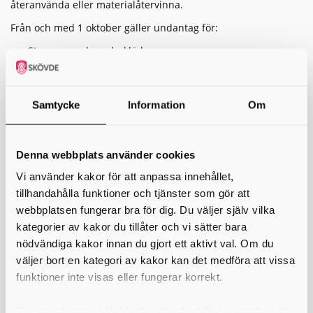
återanvända eller materialåtervinna.
Från och med 1 oktober gäller undantag för:
Strumpor och underkläder
Textilier som är mögliga
Textilier som är angripna av skadedjur
Textilier som är så fläckiga, nedsmutsade, slitna eller
trasiga att det omöjliggör eller avsevärt försvårar
Samtycke
Information
Om
återanvändning eller materialåtervinning
Exempelvis får trasiga strumpor, mögliga gardiner eller kläder
Denna webbplats använder cookies
fulla med djurhår slängas i restavfallet från den 1 oktober.
Hela, rena och torra textilier ska även fortsättningsvis lämnas
Vi använder kakor för att anpassa innehållet,
för återbruk eller återvinning.
tillhandahålla funktioner och tjänster som gör att
Bakgrunden till de nya reglerna är att mängden insamlade
webbplatsen fungerar bra för dig. Du väljer själv vilka
textilier ökat kraftigt under året, vilket lett till överfulla
kategorier av kakor du tillåter och vi sätter bara
behållare och problem för de organisationer och företag som
nödvändiga kakor innan du gjort ett aktivt val. Om du
tar emot och sorterar materialet.
väljer bort en kategori av kakor kan det medföra att vissa
Kom ihåg:
funktioner inte visas eller fungerar korrekt.
Tänk efter före köp – köp bara textilier du verkligen
behöver.
Du kan när som helst ändra eller dra tillbaka samtycket