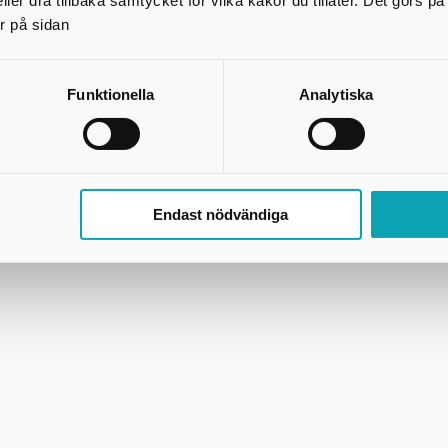
ler dra tillbaka samtycket för vilka kakor du tillåter. Det görs 
r på sidan
Funktionella
Analytiska
Endast nödvändiga