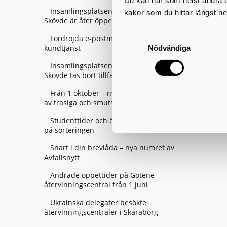
Du kan när som helst ändra el
Insamlingsplatsen vid Södermalms IP i
kakor som du hittar längst ne
Skövde är åter öppen
Fördröjda e-postmeddelanden till
kundtjänst
Nödvändiga
Insamlingsplatsen vid Billingehov i
Skövde tas bort tillfälligt – från 21 augusti
Från 1 oktober – nya regler för hantering
av trasiga och smutsiga textilier
Studenttider och övriga firanden– tänk
på sorteringen
Snart i din brevlåda – nya numret av
Avfallsnytt
Ändrade öppettider på Götene
återvinningscentral från 1 juni
Ukrainska delegater besökte
återvinningscentraler i Skaraborg