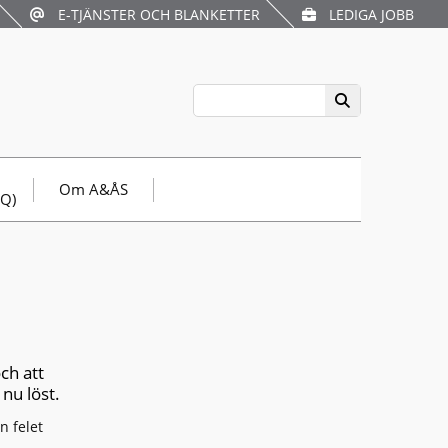
E-TJÄNSTER OCH BLANKETTER
LEDIGA JOBB
Om A&ÅS
AQ)
ch att
 nu löst.
n felet