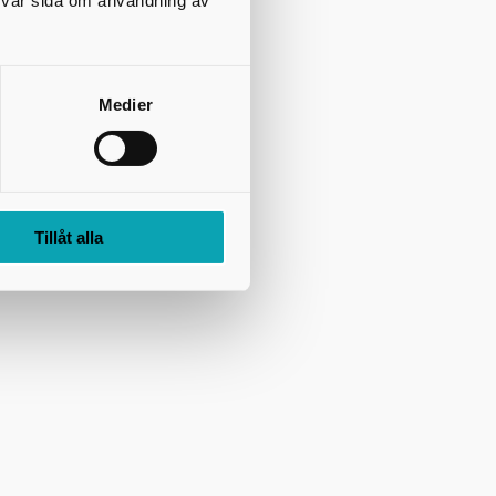
på vår sida om användning av
Medier
Tillåt alla