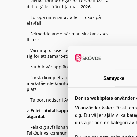
Viktiga förändringar på Forshall ÅVC –
detta gäller från 1 januari 2026
Europa minskar avfallet – fokus på
elavfall
Felmeddelande när man skickar e-post
till oss
Varning för oseriösa företag som utger
sig för att samarbeta med Skara kommun
Nu blir vår app ännu smartare!
Första kompletta uppsättningen
Samtycke
markstående krantömmande behållare på
plats
Denna webbplats använder 
Ta bort notiser i Avfallsappen Skaraborg
Vi använder kakor för att anp
Felet i Avfallsappen Skaraborg är
dig. Du väljer själv vilka kat
åtgärdat
du väljer bort en kategori av 
Felaktig avfallshantering av entreprenör i
Falköpings kommun