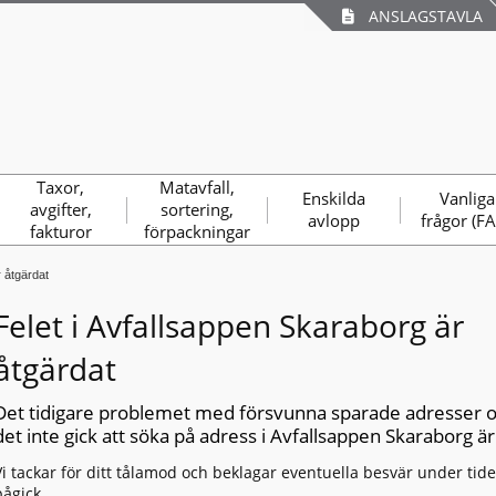
ANSLAGSTAVLA
Taxor,
Matavfall,
Enskilda
Vanliga
avgifter,
sortering,
avlopp
frågor (F
fakturor
förpackningar
r åtgärdat
Felet i Avfallsappen Skaraborg är
åtgärdat
Det tidigare problemet med försvunna sparade adresser o
det inte gick att söka på adress i Avfallsappen Skaraborg är
Vi tackar för ditt tålamod och beklagar eventuella besvär under tide
pågick.