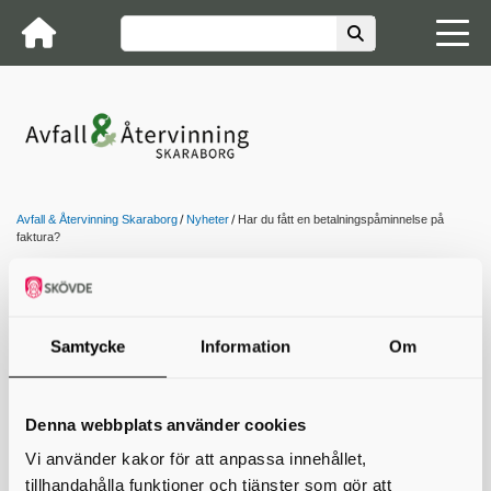
Avfall & Återvinning Skaraborg
Nyheter
Har du fått en betalningspåminnelse på
faktura?
Har du fått en
betalningspåminnelse på
Samtycke
Information
Om
faktura?
A&ÅS anlitar Visma Amili AB (tidigare Visma Financial
Denna webbplats använder cookies
Solutions AB) för hantering av utsick av påminnelser och
hantering av inkasso.
Vi använder kakor för att anpassa innehållet,
tillhandahålla funktioner och tjänster som gör att